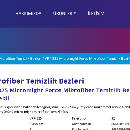
HAKKIMIZDA
ÜRÜNLER
İLETİŞİM
KATALOG PDF
icrofiber Temizlik Bezleri
/
VRP 325 Micromight Force Mikrofiber Temizlik Bezi 
ofiber Temizlik Bezleri
325 Micromight Force Mikrofiber Temizlik Be
ekli
izlik işlerinizde kullanabileceğiniz, ıslak - kuru tüm yüzeylerde mükemmel sonuç alabi
s ürünü micro might microfiber temizlik bezi
VRP-325
Palet / koli
92
35x40 cm
Adet barkodu
8681689909
1
Koli barkodu
8681689909