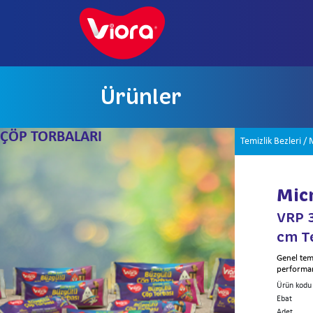
Ürünler
ÇÖP TORBALARI
Temizlik Bezleri
/
M
Micr
VRP 
cm T
Genel tem
performan
Ürün kodu
Ebat
Adet