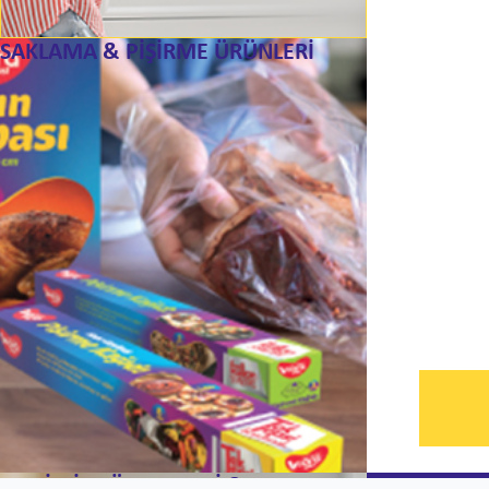
SAKLAMA & PİŞİRME ÜRÜNLERİ
TEMİZLİK SÜNGERLERİ & OVMA