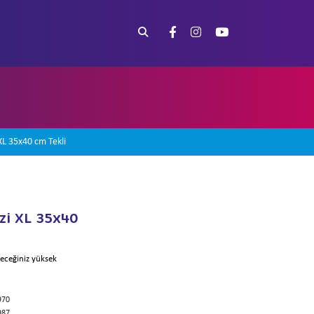
XL 35x40 cm Tekli
zi XL 35x40
leceğiniz yüksek
970
987