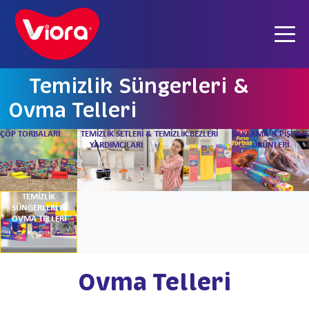
Temizlik Süngerleri &
Ovma Telleri
ÇÖP TORBALARI
TEMİZLİK SETLERİ &
TEMİZLİK BEZLERİ
SAKLAMA & PİŞİRME
YARDIMCILARI
ÜRÜNLERİ
TEMİZLİK
SÜNGERLERİ &
OVMA TELLERİ
Ovma Telleri