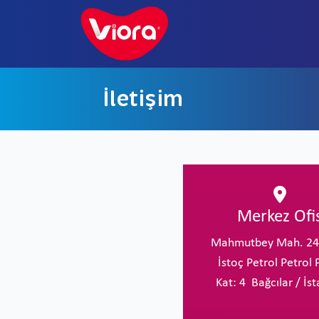
İletişim
Merkez Ofi
Mahmutbey Mah. 24
İstoç Petrol Petrol 
Kat: 4 Bağcılar / İs