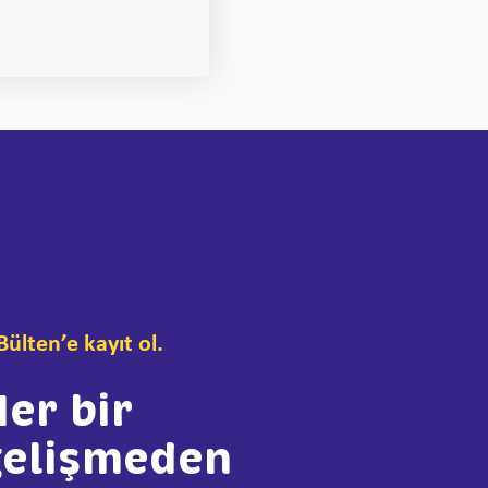
Bülten’e kayıt ol.
er bir
gelişmeden