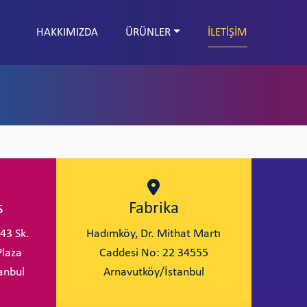
İLETİŞİM
HAKKIMIZDA
ÜRÜNLER
s
Fabrika
43 Sk.
Hadımköy, Dr. Mithat Martı
Plaza
Caddesi No: 22 34555
tanbul
Arnavutköy/İstanbul