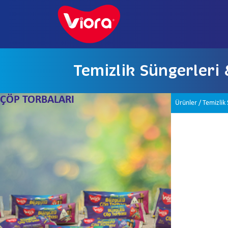
Temizlik Süngerleri 
ÇÖP TORBALARI
Ürünler
/
Temizlik