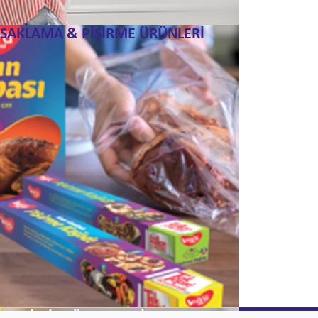
SAKLAMA & PİŞİRME ÜRÜNLERİ
TEMİZLİK SÜNGERLERİ & OVMA