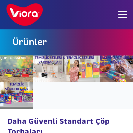
Ürünler
TEMİZLİK SETLERİ &
TEMİZLİK BEZLERİ
SAKLAMA & PİŞİRME
ÇÖP TORBALARI
YARDIMCILARI
ÜRÜNLERİ
KATALOG PDF
TEMİZLİK
SÜNGERLERİ &
OVMA TELLERİ
Daha Güvenli Standart Çöp
Torbaları