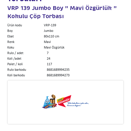
VRP 139 Jumbo Boy " Mavi Özgürlük "
Kokulu Çöp Torbası
Ürün kodu
VRP-139
Boy
Jumbo
Ebat
80x110 cm
Renk
Mavi
Koku
Mavi Özgürlük
Rulo / adet
7
Koli /adet
24
Palet / koli
117
Rulo barkodu
8681689994235
Koli barkodu
8681689994273